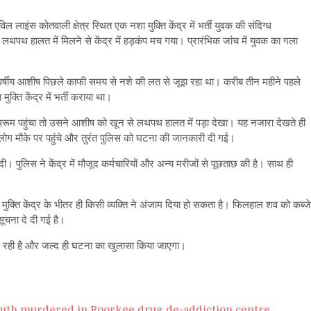
के
नशा
 लाइंस कोतवाली क्षेत्र स्थित एक नशा मुक्ति केंद्र में भर्ती युवक की संदिग्ध
मुक्ति
लथपथ हालत में मिलने से केंद्र में हड़कंप मच गया। प्रारंभिक जांच में युवक का गला
केंद्र
में
युवक
9 वर्षीय आशीष पिछले काफी समय से नशे की लत से जूझ रहा था। करीब तीन महीने पहले
की
क्ति केंद्र में भर्ती कराया था।
हत्या,
बाथरूम
 बाथरूम पहुंचा तो उसने आशीष को खून से लथपथ हालत में पड़ा देखा। यह नजारा देखते ही
में
ोग मौके पर पहुंचे और तुरंत पुलिस को घटना की जानकारी दी गई।
लहूलुहान
मिला
। पुलिस ने केंद्र में मौजूद कर्मचारियों और अन्य मरीजों से पूछताछ की है। साथ ही
शव
ुक्ति केंद्र के भीतर ही किसी व्यक्ति ने अंजाम दिया हो सकता है। फिलहाल शव को कब्जे
सूचना दे दी गई है।
च कर रही है और जल्द ही घटना का खुलासा किया जाएगा।
uth murdered in Roorkee drug de-addiction centre