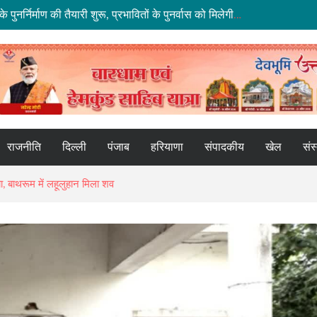
धराली आपदा की पहली बरसी: कल्प केदार मंदिर के पुनर्निर्माण की तैयारी शुरू, प्रभावितों के पुनर्वास को मिलेगी नई रफ्तार
ाथ हाईवे पर भूस्खलन, कई मार्ग बंद; श्रद्धालु और यात्री फंसे
े मद्देनज़र सभी एजेंसियां रहें चौकन्नी
के नए कार्यालय खोलने पर केंद्र सरकार विचाररत
ू की तैयारी, 2028 तक ₹10 और ₹20 के पॉलीमर नोट होंगे जारी
राजनीति
दिल्ली
पंजाब
हरियाणा
संपादकीय
खेल
संस
्या, बाथरूम में लहूलुहान मिला शव