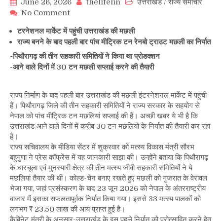
June 26, 2026
thelifelin
उत्तराखंड
/
राज्य समाचार
on
No Comment
उत्तराखंड
टरनेशनल मार्केट में पहुंची उत्तराखंड की मछली
की
राज्य बनने के बाद पहली बार पांच मीट्रिक टन रेनबो ट्राउट मछली का निर्यात
मछली
विदेश
-पिथौरागढ़ की तीन सहकारी समितियों ने किया था प्रोडक्शन
पहुंची,
-आने वाले दिनों में 30 टन मछली सप्लाई करने की तैयारी
राज्य
से
पहली
राज्य निर्माण के बाद पहली बार उत्तराखंड की मछली इंटरनेशनल मार्केट में पहुंची
बार
हैं। पिथौरागढ़ जिले की तीन सहकारी समितियों ने राज्य सरकार के सहयोग से
5
नेपाल को पांच मीट्रिक टन मछलियां सप्लाई की हैं। अच्छी खबर ये भी है कि
मीट्रिक
उत्तराखंड आने वाले दिनों में करीब 30 टन मछलियों के निर्यात की तैयारी कर रहा
टन
है।
रेनबो
राज्य सचिवालय के मीडिया सेंटर में शुक्रवार को मत्स्य विकास मंत्री सौरभ
ट्राउट
बहुगुणा ने प्रेस कॉफ्रेंस में यह जानकारी साझा की। उन्होंने बताया कि पिथौरागढ़
का
के धारचूला एवं मुनस्यारी क्षेत्र की तीन मत्स्य जीवी सहकारी समितियों ने ये
निर्यात
मछलियां तैयार की थीं। कोल्ड-चेन बनाए रखते हुए मछली को गुजरात के वेरावल
भेजा गया, जहां प्रसंस्करण के बाद 23 जून 2026 को नेपाल के अंतरराष्ट्रीय
बाजार में इसका सफलतापूर्वक निर्यात किया गया। इससे 33 मत्स्य पालकों को
लगभग ₹ 23.50 लाख की आय प्राप्त हुई है।
कैबिनेट मंत्री के अनुसार-उत्तराखंड के इस पहले निर्यात को प्रोत्साहित करने हेतु