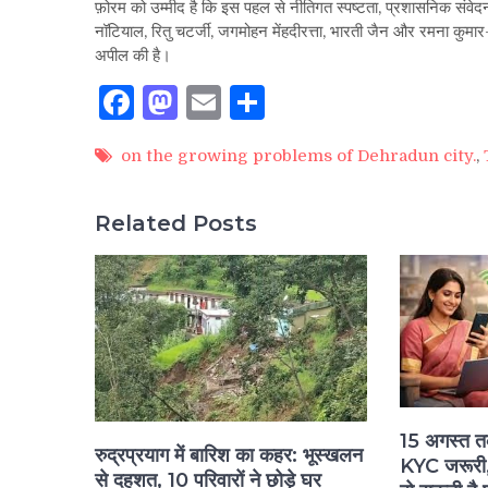
फ़ोरम को उम्मीद है कि इस पहल से नीतिगत स्पष्टता, प्रशासनिक सं
नॉटियाल, रितु चटर्जी, जगमोहन मेंहदीरत्ता, भारती जैन और रमना कु
अपील की है।
Facebook
Mastodon
Email
Share
on the growing problems of Dehradun city.
,
Related Posts
15 अगस्त 
रुद्रप्रयाग में बारिश का कहर: भूस्खलन
KYC जरूरी, 
से दहशत, 10 परिवारों ने छोड़े घर