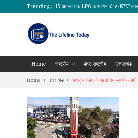
Trending :
15 अगस्त तक LPG कनेक्शन की e-KYC जरूरी, न
हरिद्वार में डाक कांवड़ का सैलाब, 3.19 करोड़
2027 की तैयारी में जुटी कांग्रेस, खड़गे ने रुद्र
हर घर तिरंगा यात्रा में सीएम धामी का आह्वान, स
रुद्रप्रयाग में बारिश का कहर: भूस्खलन से दहशत,
Home
राष्ट्रीय
अंतर-राष्ट्रीय
उत्तराखंड
Home
उत्तराखंड
देहरादून शहर की बढ़ती समस्याओं पर होगी 