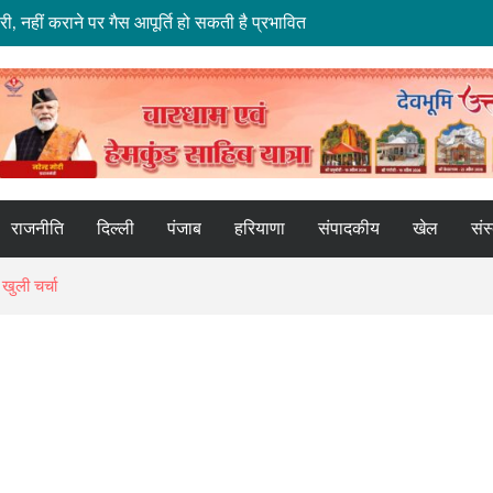
हीं कराने पर गैस आपूर्ति हो सकती है प्रभावित
 से अधिक शिवभक्त गंगाजल लेकर रवाना
पुर में नेताओं को दिया एकजुटता का मंत्र
्वतंत्रता दिवस पर हर घर फहराएं तिरंगा
 10 परिवारों ने छोड़े घर
राजनीति
दिल्ली
पंजाब
हरियाणा
संपादकीय
खेल
संस
खुली चर्चा