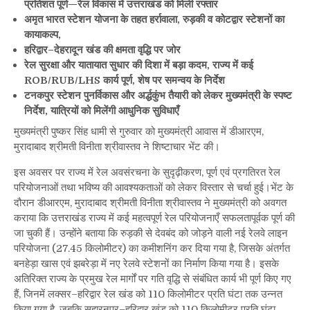
प्रतिशत पूर्ण—रेल विकास में उत्तराखंड को मिली रफ्तार
में
अमृत भारत स्टेशन योजना के तहत हर्रावाला, रुड़की व कोटद्वार स्टेशनों का
उत्तराखंड
में
कायाकल्प,
रेल
हरिद्वार–देहरादून खंड की क्षमता वृद्धि पर जोर
परियोजनाओं
रेल सुरक्षा और यातायात सुधार की दिशा में बड़ा कदम, राज्य में कई
को
ROB/RUB/LHS कार्य पूर्ण, शेष पर समन्वय के निर्देश
मिली
टनकपुर स्टेशन पुनर्विकास और अर्द्धकुंभ तैयारी को लेकर मुख्यमंत्री के स्पष्ट
नई
निर्देश, यात्रियों को मिलेंगी आधुनिक सुविधाएँ
गति
मुख्यमंत्री पुष्कर सिंह धामी से गुरुवार को मुख्यमंत्री आवास में डीआरएम,
मुरादाबाद श्रीमती विनीता श्रीवास्तव ने शिष्टाचार भेंट की।
इस अवसर पर राज्य में रेल अवसंरचना के सुदृढ़ीकरण, पूर्ण एवं प्रगतिरत रेल
परियोजनाओं तथा भविष्य की आवश्यकताओं को लेकर विस्तार से चर्चा हुई।भेंट के
दौरान डीआरएम, मुरादाबाद श्रीमती विनीता श्रीवास्तव ने मुख्यमंत्री को अवगत
कराया कि उत्तराखंड राज्य में कई महत्वपूर्ण रेल परियोजनाएँ सफलतापूर्वक पूर्ण की
जा चुकी हैं। उन्होंने बताया कि रुड़की से देवबंद को जोड़ने वाली नई रेलवे लाइन
परियोजना (27.45 किलोमीटर) का कमीशनिंग कर दिया गया है, जिसके अंतर्गत
बनहेड़ा खास एवं झबरेड़ा में नए रेलवे स्टेशनों का निर्माण किया गया है। इसके
अतिरिक्त राज्य के प्रमुख रेल मार्गों पर गति वृद्धि से संबंधित कार्य भी पूर्ण किए गए
हैं, जिनमें लक्सर–हरिद्वार रेल खंड को 110 किलोमीटर प्रति घंटा तक उन्नत
किया गया है, जबकि सहारनपुर–हरिद्वार खंड को 110 किलोमीटर प्रति घंटा