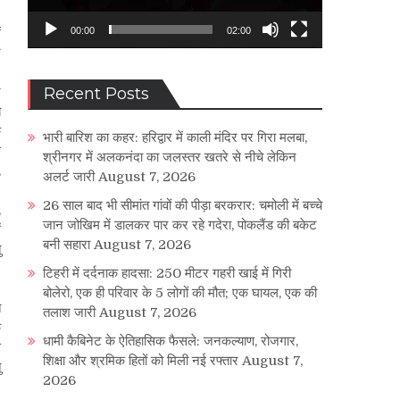
ं
00:00
02:00
र
।
ट
Recent Posts
ब
े
भारी बारिश का कहर: हरिद्वार में काली मंदिर पर गिरा मलबा,
ल
श्रीनगर में अलकनंदा का जलस्तर खतरे से नीचे लेकिन
,
अलर्ट जारी
August 7, 2026
;
26 साल बाद भी सीमांत गांवों की पीड़ा बरकरार: चमोली में बच्चे
,
जान जोखिम में डालकर पार कर रहे गदेरा, पोकलैंड की बकेट
ं
बनी सहारा
August 7, 2026
ु
8
टिहरी में दर्दनाक हादसा: 250 मीटर गहरी खाई में गिरी
।
बोलेरो, एक ही परिवार के 5 लोगों की मौत; एक घायल, एक की
त
तलाश जारी
August 7, 2026
क
धामी कैबिनेट के ऐतिहासिक फैसले: जनकल्याण, रोजगार,
े
शिक्षा और श्रमिक हितों को मिली नई रफ्तार
August 7,
ु
2026