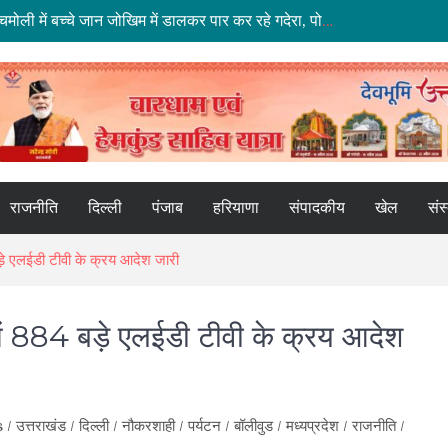
26 साल बाद भी सीमांत गांवों की पीड़ा बरकरार: चमोली में बच्चे जान जोखिम में डालकर पार कर रहे गदेरा, पोकलैंड की बकेट बनी सहारा
टिहरी में दर्दनाक हादसा: 250 मीटर गहरी खाई में गिरी बोलेरो, एक ही परिवार के 5 लोगों की मौत; एक घायल, एक की तलाश जारी
ोजगार, शिक्षा और श्रमिक हितों को मिली नई रफ्तार
मली में आधुनिक पार्किंग परियोजनाओं को मिली रफ्तार
भारी बारिश का कहर: हरिद्वार में काली मंदिर पर गिरा मलबा, श्रीनगर में अलकनंदा का जलस्तर खतरे से नीचे लेकिन अलर्ट जारी
राजनीति
दिल्ली
पंजाब
हरियाणा
संपादकीय
खेल
संस
बड़े एलईडी टीवी के क्रय आदेश जारी
 में 884 बड़े एलईडी टीवी के क्रय आदेश
s
/
उत्तराखंड
/
दिल्ली
/
नौकरशाही
/
पर्यटन
/
बॉलीवुड
/
मध्यप्रदेश
/
राजनीति
/