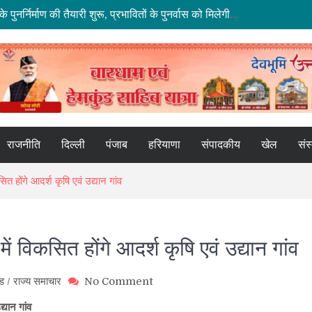
धराली आपदा की पहली बरसी: कल्प केदार मंदिर के पुनर्निर्माण की तैयारी शुरू, प्रभावितों के पुनर्वास को मिलेगी नई रफ्तार
ाथ हाईवे पर भूस्खलन, कई मार्ग बंद; श्रद्धालु और यात्री फंसे
े मद्देनज़र सभी एजेंसियां रहें चौकन्नी
के नए कार्यालय खोलने पर केंद्र सरकार विचाररत
ू की तैयारी, 2028 तक ₹10 और ₹20 के पॉलीमर नोट होंगे जारी
राजनीति
दिल्ली
पंजाब
हरियाणा
संपादकीय
खेल
संस
ित होंगे आदर्श कृषि एवं उद्यान गांव
ें विकसित होंगे आदर्श कृषि एवं उद्यान गांव
on
ंड
/
राज्य समाचार
No Comment
उत्तराखण्ड
्यान गांव
के