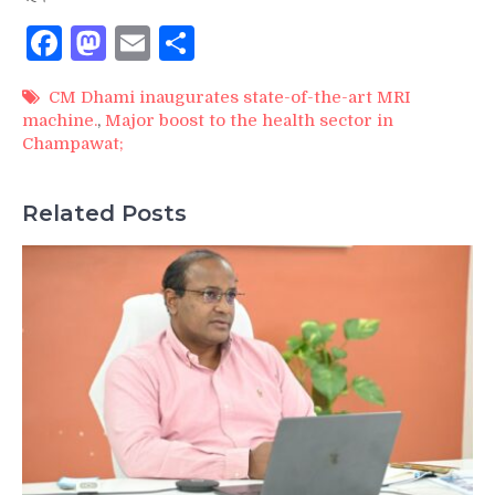
Facebook
Mastodon
Email
Share
CM Dhami inaugurates state-of-the-art MRI
machine.
,
Major boost to the health sector in
Champawat;
Related Posts