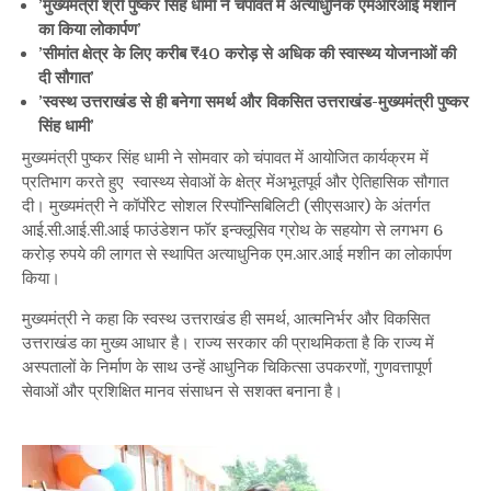
’मुख्यमंत्री श्री पुष्कर सिंह धामी ने चंपावत में अत्याधुनिक एमआरआई मशीन
को
का किया लोकार्पण’
स्वास्थ्य
’सीमांत क्षेत्र के लिए करीब ₹40 करोड़ से अधिक की स्वास्थ्य योजनाओं की
क्षेत्र
दी सौगात’
की
बड़ी
’स्वस्थ उत्तराखंड से ही बनेगा समर्थ और विकसित उत्तराखंड-मुख्यमंत्री पुष्कर
सौगात,
सिंह धामी’
सीएम
मुख्यमंत्री पुष्कर सिंह धामी ने सोमवार को चंपावत में आयोजित कार्यक्रम में
धामी
प्रतिभाग करते हुए स्वास्थ्य सेवाओं के क्षेत्र मेंअभूतपूर्व और ऐतिहासिक सौगात
ने
दी। मुख्यमंत्री ने कॉर्पाेरेट सोशल रिस्पॉन्सिबिलिटी (सीएसआर) के अंतर्गत
किया
आई.सी.आई.सी.आई फाउंडेशन फॉर इन्क्लूसिव ग्रोथ के सहयोग से लगभग 6
अत्याधुनिक
करोड़ रुपये की लागत से स्थापित अत्याधुनिक एम.आर.आई मशीन का लोकार्पण
MRI
किया।
मशीन
का
मुख्यमंत्री ने कहा कि स्वस्थ उत्तराखंड ही समर्थ, आत्मनिर्भर और विकसित
लोकार्पण
उत्तराखंड का मुख्य आधार है। राज्य सरकार की प्राथमिकता है कि राज्य में
अस्पतालों के निर्माण के साथ उन्हें आधुनिक चिकित्सा उपकरणों, गुणवत्तापूर्ण
सेवाओं और प्रशिक्षित मानव संसाधन से सशक्त बनाना है।