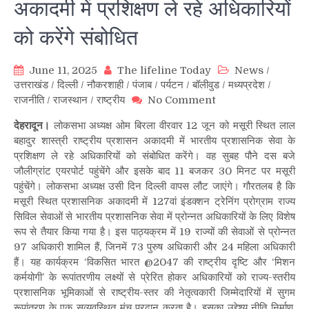
अकादमी में प्रशिक्षण ले रहे अधिकारियों
को करेंगे संबोधित
June 11, 2025
The lifeline Today
News
/
उत्तराखंड
/
दिल्ली
/
नौकरशाही
/
पंजाब
/
पर्यटन
/
बॉलीवुड
/
मध्यप्रदेश
/
on
राजनीति
/
राजस्थान
/
राष्ट्रीय
No Comment
लाल
देहरादून।
लोकसभा अध्यक्ष ओम बिरला वीरवार 12 जून को मसूरी स्थित लाल
बहादुर
बहादुर शास्त्री राष्ट्रीय प्रशासन अकादमी में भारतीय प्रशासनिक सेवा के
शास्त्री
प्रशिक्षण ले रहे अधिकारियों को संबोधित करेंगे। वह सुबह पौने दस बजे
राष्ट्रीय
जौलीग्रांट एयरपोर्ट पहुंचेंगे और इसके बाद 11 बजकर 30 मिनट पर मसूरी
प्रशासन
अकादमी
पहुंचेंगे। लोकसभा अध्यक्ष उसी दिन दिल्ली वापस लौट जाएंगे। गौरतलब है कि
में
मसूरी स्थित प्रशासनिक अकादमी में 127वां इंडक्शन ट्रेनिंग प्रोग्राम राज्य
प्रशिक्षण
सिविल सेवाओं से भारतीय प्रशासनिक सेवा में प्रोन्नत अधिकारियों के लिए विशेष
ले
रूप से तैयार किया गया है। इस पाठ्यक्रम में 19 राज्यों की सेवाओं से प्रोन्नत
रहे
97 अधिकारी शामिल हैं, जिनमें 73 पुरुष अधिकारी और 24 महिला अधिकारी
अधिकारियों
हैं। यह कार्यक्रम ‘विकसित भारत @2047 की राष्ट्रीय दृष्टि और ‘मिशन
को
कर्मयोगी’ के रूपांतरणीय लक्ष्यों से प्रेरित होकर अधिकारियों को राज्य-स्तरीय
करेंगे
प्रशासनिक भूमिकाओं से राष्ट्रीय-स्तर की नेतृत्वकारी जिम्मेदारियों में सुगम
संबोधित
रूपांतरण के एक सुव्यवस्थित मंच प्रदान करता है। इसका उद्देश्य नीति निर्माण,