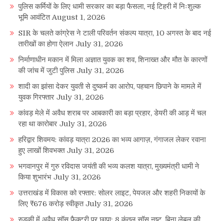
पुलिस कर्मियों के लिए धामी सरकार का बड़ा फैसला, नई टिहरी में निःशुल्क
भूमि आवंटित
August 1, 2026
SIR के चलते कांग्रेस ने टाली परिवर्तन संकल्प यात्रा, 10 अगस्त के बाद नई
तारीखों का होगा ऐलान
July 31, 2026
निर्माणाधीन मकान में मिला अज्ञात युवक का शव, शिनाख्त और मौत के कारणों
की जांच में जुटी पुलिस
July 31, 2026
शादी का झांसा देकर युवती से दुष्कर्म का आरोप, पहचान छिपाने के मामले में
युवक गिरफ्तार
July 31, 2026
कांवड़ मेले में अवैध शराब पर आबकारी का बड़ा प्रहार, डेयरी की आड़ में चल
रहा था कारोबार
July 31, 2026
हरिद्वार शिवमय: कांवड़ यात्रा 2026 का भव्य आगाज़, गंगाजल लेकर रवाना
हुए लाखों शिवभक्त
July 31, 2026
भगवानपुर में गुरु रविदास जयंती की भव्य कलश यात्रा, मुख्यमंत्री धामी ने
किया शुभारंभ
July 31, 2026
उत्तराखंड में विकास को रफ्तार: सोलर लाइट, पेयजल और शहरी निकायों के
लिए ₹676 करोड़ स्वीकृत
July 31, 2026
रुड़की में अवैध सॉस फैक्ट्री पर छापा: 8 कुंतल सॉस नष्ट, बिना लेबल की