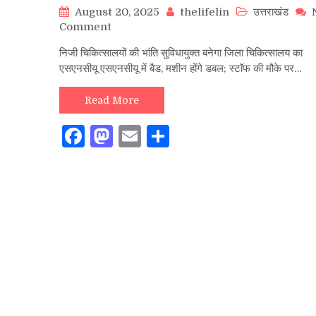
August 20, 2025
thelifelin
उत्तराखंड
on
Comment
निजी
निजी चिकित्सालयों की भांति सुविधायुक्त बनेगा जिला चिकित्सालय का
चिकित्सालयों
एसएनसीयू एसएनसीयू में बैड, मशीन होंगे डबल; स्टॉफ की मौके पर…
की
भांति
सुविधायुक्त
Read More
बनेगा
Facebook
Mastodon
Email
Share
जिला
चिकित्सालय
का
एसएनसीयू