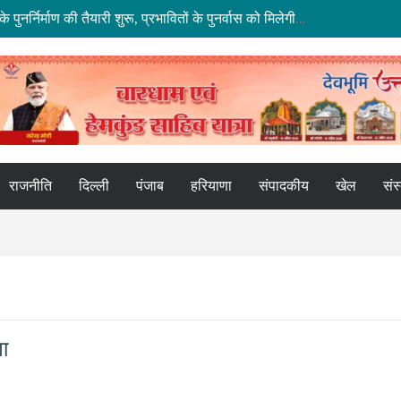
धराली आपदा की पहली बरसी: कल्प केदार मंदिर के पुनर्निर्माण की तैयारी शुरू, प्रभावितों के पुनर्वास को मिलेगी नई रफ्तार
ाथ हाईवे पर भूस्खलन, कई मार्ग बंद; श्रद्धालु और यात्री फंसे
े मद्देनज़र सभी एजेंसियां रहें चौकन्नी
के नए कार्यालय खोलने पर केंद्र सरकार विचाररत
ू की तैयारी, 2028 तक ₹10 और ₹20 के पॉलीमर नोट होंगे जारी
राजनीति
दिल्ली
पंजाब
हरियाणा
संपादकीय
खेल
संस
गा