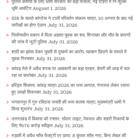
पुलिस कर्मियों के लिए धामी सरकार का बड़ा फैसला, नई टिहरी में निःशुल्क
भूमि आवंटित
August 1, 2026
SIR के चलते कांग्रेस ने टाली परिवर्तन संकल्प यात्रा, 10 अगस्त के बाद नई
तारीखों का होगा ऐलान
July 31, 2026
निर्माणाधीन मकान में मिला अज्ञात युवक का शव, शिनाख्त और मौत के कारणों
की जांच में जुटी पुलिस
July 31, 2026
शादी का झांसा देकर युवती से दुष्कर्म का आरोप, पहचान छिपाने के मामले में
युवक गिरफ्तार
July 31, 2026
कांवड़ मेले में अवैध शराब पर आबकारी का बड़ा प्रहार, डेयरी की आड़ में चल
रहा था कारोबार
July 31, 2026
हरिद्वार शिवमय: कांवड़ यात्रा 2026 का भव्य आगाज़, गंगाजल लेकर रवाना
हुए लाखों शिवभक्त
July 31, 2026
भगवानपुर में गुरु रविदास जयंती की भव्य कलश यात्रा, मुख्यमंत्री धामी ने
किया शुभारंभ
July 31, 2026
उत्तराखंड में विकास को रफ्तार: सोलर लाइट, पेयजल और शहरी निकायों के
लिए ₹676 करोड़ स्वीकृत
July 31, 2026
रुड़की में अवैध सॉस फैक्ट्री पर छापा: 8 कुंतल सॉस नष्ट, बिना लेबल की