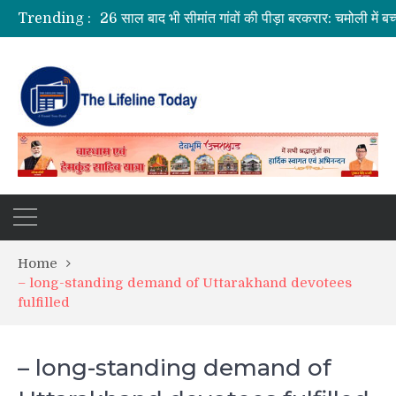
Trending :
Home
– long-standing demand of Uttarakhand devotees
fulfilled
– long-standing demand of