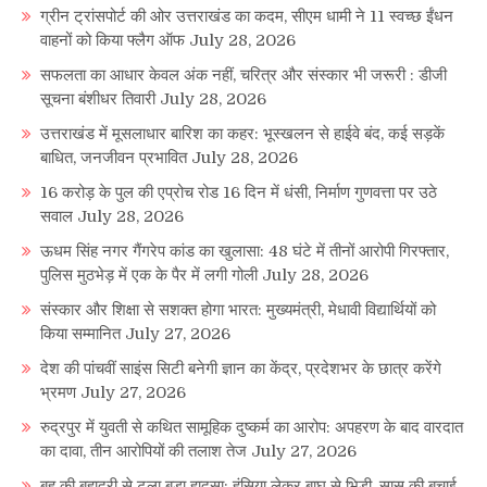
ग्रीन ट्रांसपोर्ट की ओर उत्तराखंड का कदम, सीएम धामी ने 11 स्वच्छ ईंधन
वाहनों को किया फ्लैग ऑफ
July 28, 2026
सफलता का आधार केवल अंक नहीं, चरित्र और संस्कार भी जरूरी : डीजी
सूचना बंशीधर तिवारी
July 28, 2026
उत्तराखंड में मूसलाधार बारिश का कहर: भूस्खलन से हाईवे बंद, कई सड़कें
बाधित, जनजीवन प्रभावित
July 28, 2026
16 करोड़ के पुल की एप्रोच रोड 16 दिन में धंसी, निर्माण गुणवत्ता पर उठे
सवाल
July 28, 2026
ऊधम सिंह नगर गैंगरेप कांड का खुलासा: 48 घंटे में तीनों आरोपी गिरफ्तार,
पुलिस मुठभेड़ में एक के पैर में लगी गोली
July 28, 2026
संस्कार और शिक्षा से सशक्त होगा भारत: मुख्यमंत्री, मेधावी विद्यार्थियों को
किया सम्मानित
July 27, 2026
देश की पांचवीं साइंस सिटी बनेगी ज्ञान का केंद्र, प्रदेशभर के छात्र करेंगे
भ्रमण
July 27, 2026
रुद्रपुर में युवती से कथित सामूहिक दुष्कर्म का आरोप: अपहरण के बाद वारदात
का दावा, तीन आरोपियों की तलाश तेज
July 27, 2026
बहू की बहादुरी से टला बड़ा हादसा: हंसिया लेकर बाघ से भिड़ी, सास की बचाई