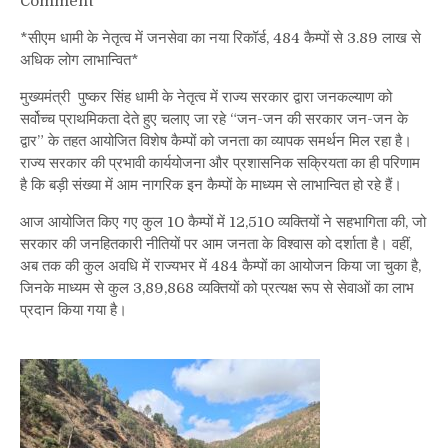
on
Comment
सीएम
*सीएम धामी के नेतृत्व में जनसेवा का नया रिकॉर्ड, 484 कैम्पों से 3.89 लाख से
धामी
अधिक लोग लाभान्वित*
के
नेतृत्व
मुख्यमंत्री पुष्कर सिंह धामी के नेतृत्व में राज्य सरकार द्वारा जनकल्याण को
में
सर्वोच्च प्राथमिकता देते हुए चलाए जा रहे “जन-जन की सरकार जन-जन के
जनसेवा
द्वार” के तहत आयोजित विशेष कैम्पों को जनता का व्यापक समर्थन मिल रहा है।
का
राज्य सरकार की प्रभावी कार्ययोजना और प्रशासनिक सक्रियता का ही परिणाम
नया
है कि बड़ी संख्या में आम नागरिक इन कैम्पों के माध्यम से लाभान्वित हो रहे हैं।
रिकॉर्ड,
484
आज आयोजित किए गए कुल 10 कैम्पों में 12,510 व्यक्तियों ने सहभागिता की, जो
कैम्पों
सरकार की जनहितकारी नीतियों पर आम जनता के विश्वास को दर्शाता है। वहीं,
से
अब तक की कुल अवधि में राज्यभर में 484 कैम्पों का आयोजन किया जा चुका है,
3.89
जिनके माध्यम से कुल 3,89,868 व्यक्तियों को प्रत्यक्ष रूप से सेवाओं का लाभ
लाख
प्रदान किया गया है।
से
अधिक
लोग
लाभान्वित