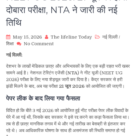
दोबारा परीक्षा, NTA ने जारी की नई
तिथि
May 15, 2026
The lifeline Today
नई दिल्ली
/
on
शिक्षा
No Comment
NEET
नई दिल्ली:
UG
2026:
देशभर के लाखों मेडिकल छात्र और अभिभावकों के लिए एक बड़ी राहत भरी खबर
21
सामने आई है। नेशनल टेस्टिंग एजेंसी (
NTA
) ने नीट यूजी (NEET UG
जून
2026) परीक्षा के लिए नया शेड्यूल जारी कर दिया है। केंद्र सरकार से हरी
को
झंडी मिलने के बाद, अब यह परीक्षा
21 जून 2026
को आयोजित की जाएगी।
होगी
दोबारा
पेपर लीक के बाद लिया गया फैसला
परीक्षा,
NTA
विदित हो कि बीते 3 मई 2026 को आयोजित हुई नीट परीक्षा पेपर लीक विवादों के
ने
घेरे में आ गई थी, जिसके बाद सरकार ने इसे रद्द करने का कड़ा फैसला लिया था।
जारी
तब से ही छात्र मानसिक तनाव में थे और नई तारीख का बेसब्री से इंतजार कर
की
रहे थे। अब आधिकारिक घोषणा के साथ ही असमंजस की स्थिति समाप्त हो गई
नई