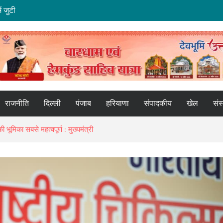
ं जुटी
यार किया पर्सनल फ्लाइंग व्हीकल, सफल ट्रायल से मची चर्चा
र्थियों को ₹146.32 करोड़ की पेंशन राशि जारी
ताओं और प्रशिक्षकों को मुख्यमंत्री धामी ने किया सम्मानित
को प्रोत्साहित करें अधिकारी—मुख्य निर्वाचन अधिकारी
राजनीति
दिल्ली
पंजाब
हरियाणा
संपादकीय
खेल
संस
की भूमिका सबसे महत्वपूर्ण : मुख्यमंत्री