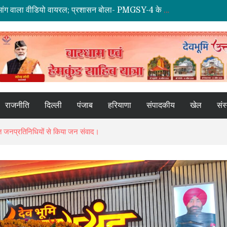
ा शव, आत्महत्या की आशंका; पुलिस जांच में जुटी
द, विधानसभा चुनाव से पहले चुनाव आयोग की बड़ी कार्रवाई
 का निरीक्षण, मतदाताओं से लिया फीडबैक
स्त में व्यापार, वित्त और पर्यटन पर होगा महामंथन
राजनीति
दिल्ली
पंजाब
हरियाणा
संपादकीय
खेल
संस
चायत जनप्रतिनिधियों से किया जन संवाद।