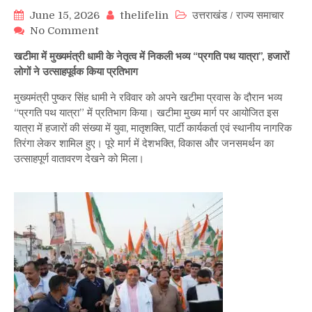
June 15, 2026
thelifelin
उत्तराखंड
/
राज्य समाचार
on
No Comment
खटीमा
खटीमा में मुख्यमंत्री धामी के नेतृत्व में निकली भव्य “प्रगति पथ यात्रा”, हजारों
में
लोगों ने उत्साहपूर्वक किया प्रतिभाग
मुख्यमंत्री
धामी
मुख्यमंत्री पुष्कर सिंह धामी ने रविवार को अपने खटीमा प्रवास के दौरान भव्य
के
“प्रगति पथ यात्रा” में प्रतिभाग किया। खटीमा मुख्य मार्ग पर आयोजित इस
नेतृत्व
यात्रा में हजारों की संख्या में युवा, मातृशक्ति, पार्टी कार्यकर्ता एवं स्थानीय नागरिक
में
तिरंगा लेकर शामिल हुए। पूरे मार्ग में देशभक्ति, विकास और जनसमर्थन का
निकली
उत्साहपूर्ण वातावरण देखने को मिला।
भव्य
“प्रगति
पथ
यात्रा”,
हजारों
लोगों
ने
उत्साहपूर्वक
किया
प्रतिभाग