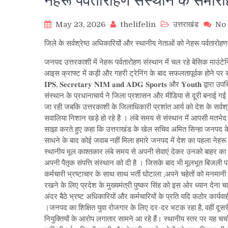
नेहरू पर्वतारोहण संस्थान के समारो
May 23, 2026
thelifelin
उत्तराखंड
No
जिले के सर्वश्रेष्ठ अधिकारियों और स्थानीय नेताओं को नेहरू पर्वतारोह
जनपद उत्तरकाशी में नेहरू पर्वतारोहण संस्थान में चल रहे बेसिक माउंट
आइस क्राफ्ट में कड़ी और गहरी ट्रेनिंग के बाद सफलतापूर्वक होने पर संस्
𝐈𝐏𝐒, 𝐒𝐞𝐜𝐫𝐞𝐭𝐚𝐫𝐲 𝐍𝐈𝐌 𝐚𝐧𝐝 𝐀𝐃𝐆 𝐒𝐩𝐨𝐫𝐭𝐬 और 𝐘𝐨𝐮𝐭𝐡
संस्थान के प्रधानाचार्य ने जिला प्रशासन और मीडिया से दूरी बनाई गई इ
जा रही जबकि उत्तरकाशी के जिलाधिकारी प्रशांत आर्य को देश के सर्वश्रे
सवालिया निशान खड़े हो रहे है । लंबे समय से संस्थान में आपसी मतभेद 
साझा करते हुए कहा कि उत्तराखंड के खेल सचिव अमित सिन्हा जनपद के प्रति
साधने के बाद कोई जवाब नहीं मिला हमारे जनपद में देश का पहला नेहरू
स्थानीय मूल काश्तकार लंबे समय से अपनी सेवाएं देकर उनको बाहर का रा
अपनी पैतृक संपत्ति संस्थान को दी है । जिसके बाद भी मूलभूत बिजली पा
कर्मचारी भ्रष्टाचार के साथ साथ भर्ती घोटाला ,अपने चहेतों को मनमानी 
रखने के लिए प्रदेश के मुख्यमंत्री पुष्कर सिंह को इस ओर ध्यान देना
अंदर बैठे भ्रष्ट अधिकारियों और कर्मचारियों के प्रति यदि कठोर कार्यवाह
।जनपद का शिक्षित युवा रोजगार के लिए दर-दर भटक रहा है, वहीं दूसरी ओ
नियुक्तियों के आरोप लगातार सामने आ रहे हैं। स्थानीय स्तर पर यह च