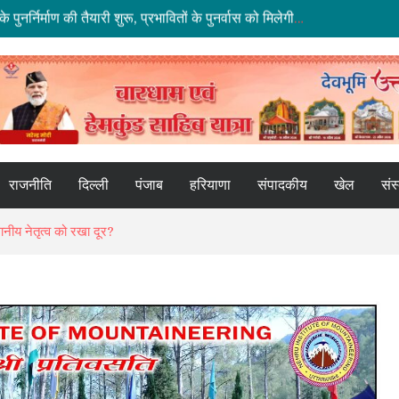
ाथ हाईवे पर भूस्खलन, कई मार्ग बंद; श्रद्धालु और यात्री फंसे
े मद्देनज़र सभी एजेंसियां रहें चौकन्नी
के नए कार्यालय खोलने पर केंद्र सरकार विचाररत
ू की तैयारी, 2028 तक ₹10 और ₹20 के पॉलीमर नोट होंगे जारी
राजनीति
दिल्ली
पंजाब
हरियाणा
संपादकीय
खेल
संस
थानीय नेतृत्व को रखा दूर?