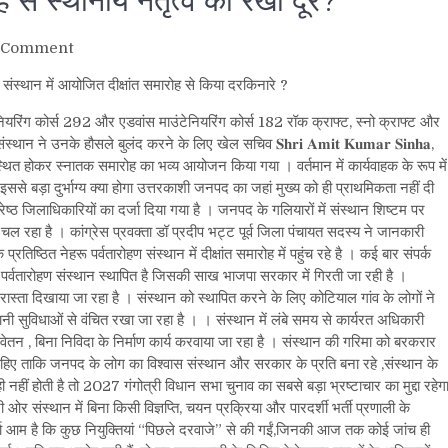
ह से स्थानीय नेतृत्व को रखा दूर?
on
 Comment
नेहरू
ण संस्थान में आयोजित दीक्षांत समारोह से किया दरकिनारे ?
पर्वतारोहण
संस्थान
ेनियरिंग कोर्स 292 और एडवांस माउंटेनियरिंग कोर्स 182 रॉक क्राफ्ट, स्नो क्राफ्ट और
के
थान ने उनके हौसले बुलंद करने के लिए खेल सचिव 𝐒𝐡𝐫𝐢 𝐀𝐦𝐢𝐭 𝐊𝐮𝐦𝐚𝐫 𝐒𝐢𝐧𝐡𝐚,
समारोह
 द्वारा उपस्थित होकर स्नातक समारोह का भव्य आयोजन किया गया । वर्तमान में कार्यवाहक के रूप में
से
ससे बड़ा दुर्भाग्य क्या होगा उत्तरकाशी जनपद का जहां मुख्य को ही प्राथमिकता नहीं दी
स्थानीय
ष्ठ जिलाधिकारियों का दर्जा दिया गया है । जनपद के गलियारों में संस्थान शिष्टम पर
नेतृत्व
चल रहा है । कांग्रेस प्रवक्ता डॉ प्रदीप भट्ट पूर्व जिला पंचायत सदस्य ने जानकारी
को
ष्ठित नेहरू पर्वतारोहण संस्थान में दीक्षांत समारोह में पहुंच रहे है । कई बार संपर्क
रखा
 पर्वतारोहण संस्थान स्थापित है जिसकी साख भाजपा सरकार में गिरती जा रही है ।
दूर?
स्ता दिखाया जा रहा है । संस्थान को स्थापित करने के लिए कोटियाल गांव के लोगों ने
नी सुविधाओं से वंचित रखा जा रहा है । । संस्थान में लंबे समय से कार्यरत अधिकारी
वेतन , बिना निविदा के निर्माण कार्य करवाया जा रहा है । संस्थान की गरिमा को बरकरार
 चाहिए ताकि जनपद के लोग का विश्वास संस्थान और सरकार के प्रति बना रहे ,संस्थान के
ी नहीं होती है तो 2027 गंगोत्री विधान सभा चुनाव का सबसे बड़ा भ्रष्टाचार का मुद्दा रहेग
र संस्थान में बिना किसी विज्ञप्ति, चयन प्रक्रिया और पारदर्शी भर्ती प्रणाली के
र्चा आम है कि कुछ नियुक्तियां “पिछले दरवाजे” से की गईं,जिनकी आज तक कोई जांच ही