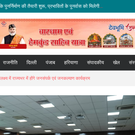
धराली आपदा की पहली बरसी: कल्प केदार मंदिर के पुनर्निर्माण की तैयारी शुरू, प्रभावितों के पुनर्वास को मिलेगी नई रफ्तार
ाथ हाईवे पर भूस्खलन, कई मार्ग बंद; श्रद्धालु और यात्री फंसे
े मद्देनज़र सभी एजेंसियां रहें चौकन्नी
के नए कार्यालय खोलने पर केंद्र सरकार विचाररत
ू की तैयारी, 2028 तक ₹10 और ₹20 के पॉलीमर नोट होंगे जारी
राजनीति
दिल्ली
पंजाब
हरियाणा
संपादकीय
खेल
संस
्ष्य में राज्यभर में होंगे जनसंपर्क एवं जनकल्याण कार्यक्रम