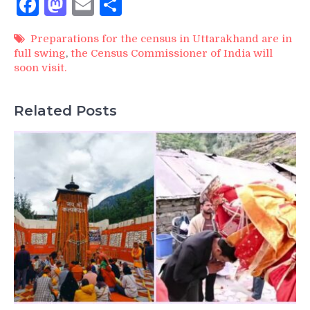
Facebook
Mastodon
Email
Share
Preparations for the census in Uttarakhand are in
full swing
,
the Census Commissioner of India will
soon visit.
Related Posts