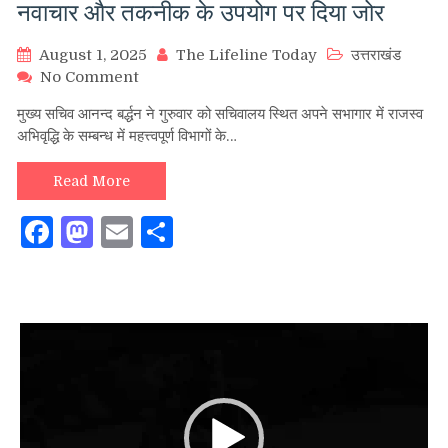
नवाचार और तकनीक के उपयोग पर दिया जोर
August 1, 2025
The Lifeline Today
उत्तराखंड
on
No Comment
राजस्व
मुख्य सचिव आनन्द बर्द्धन ने गुरुवार को सचिवालय स्थित अपने सभागार में राजस्व
वृद्धि
अभिवृद्धि के सम्बन्ध में महत्त्वपूर्ण विभागों के…
को
लेकर
मुख्य
Read More
सचिव
Facebook
Mastodon
Email
की
Share
बड़ी
बैठक,
नवाचार
और
तकनीक
Video
के
Player
उपयोग
पर
दिया
जोर