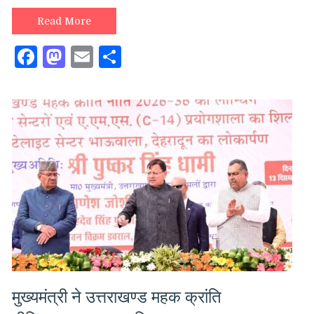
निर्देश:
8
Read More
मार्च
Facebook
Mastodon
Email
Share
2026
तक
सभी
स्कूलों
में
गर्ल्स
टॉयलेट,
आंगनवाड़ी
उन्नयन
व
100%
ई-
ऑफिस
लागू
मुख्यमंत्री ने उत्तराखण्ड महक क्रांति